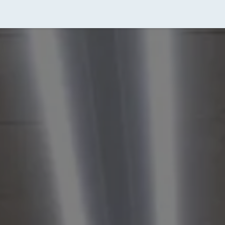
ormations
Paysage de la médiation
Déontologie de la 